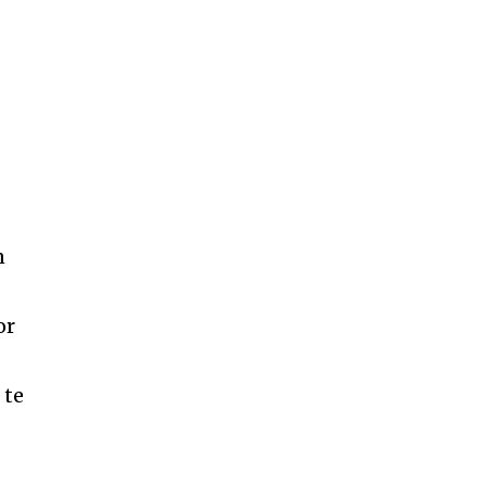
n
or
 te