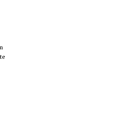
om
te