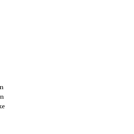
n
en
in
ke