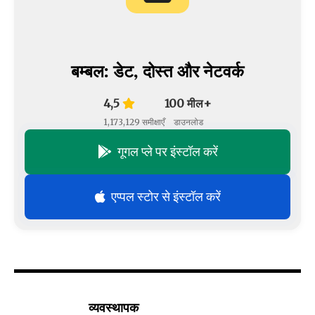
बम्बल: डेट, दोस्त और नेटवर्क
4,5
100 मील+
1,173,129 समीक्षाएँ
डाउनलोड
गूगल प्ले पर इंस्टॉल करें
एप्पल स्टोर से इंस्टॉल करें
व्यवस्थापक