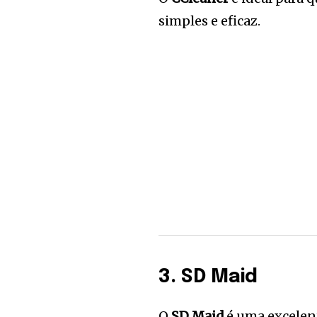
simples e eficaz.
3. SD Maid
O
SD Maid
é uma excelen