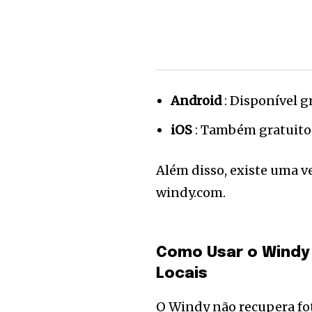
Android
: Disponível g
iOS
: Também gratuito
Além disso, existe uma v
windy.com.
Como Usar o Windy 
Locais
O Windy não recupera fot