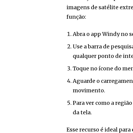
imagens de satélite ext
função:
Abra o app Windy no se
Use a barra de pesquis
qualquer ponto de inte
Toque no ícone do menu 
Aguarde o carregament
movimento.
Para ver como a região
da tela.
Esse recurso é ideal para