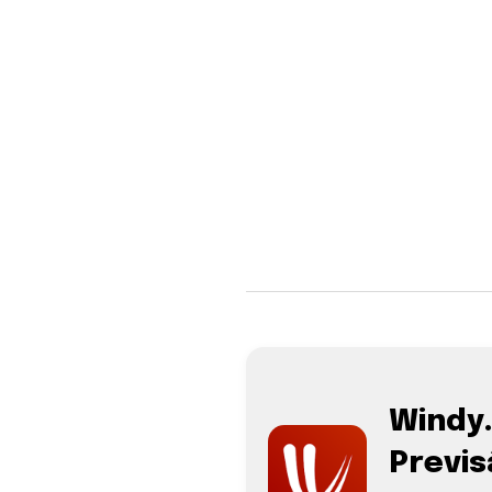
Windy
Previs